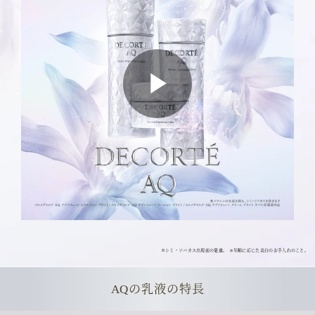
P
l
a
※シミ・ソバカス出現前の憂慮。 ＊年齢に応じた美白のお手入れのこと。
AQの乳液の特長