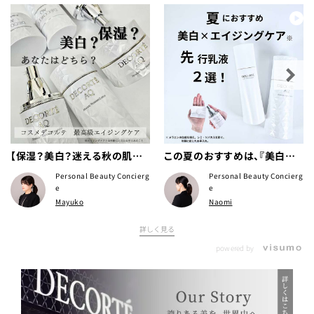
【保湿？美白？迷える秋の肌へ。
この夏のおすすめは、『美白×
コスメデコルテ 最高級エイジ
エイジングケア※乳液』です♪
Personal Beauty Concierg
Personal Beauty Concierg
ングケアラインの肌状態別選び
e
e
Mayuko
Naomi
方】 ※エイジングケアとは年齢
に応じたお手入れのこと
詳しく見る
powered by