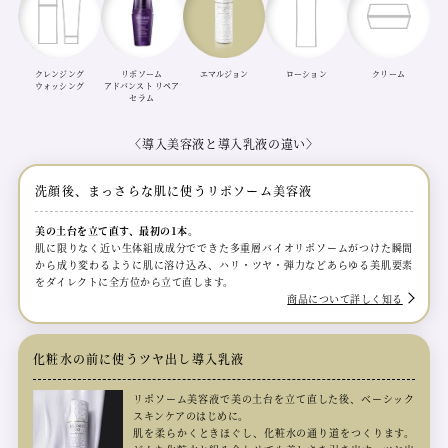
クレンジング
リポソーム
エマルジョン
ローション
クリーム
ウォッシング
アドバンスト リペア
セラム
〈導入美容液と導入乳液の違い〉
洗顔後、まっさらな肌に使うリポソーム美容液
美の土台を立て直す、最初の1本。
肌に限りなく近い生体組成成分でできた多重層バイオリポソームがつけた瞬間
から成り変わるように肌に溶け込み、ハリ・ツヤ・弾力などあらゆる美肌要素
をダイレクトに全方位から立て直します。
商品について詳しく知る
化粧水の前に使うツヤ出し導入乳液
リポソーム美容液で美の土台を立て直した後、ベーシック
スキンケアのはじめに。
肌を柔らかくときほぐし、化粧水の通り道をつくります。