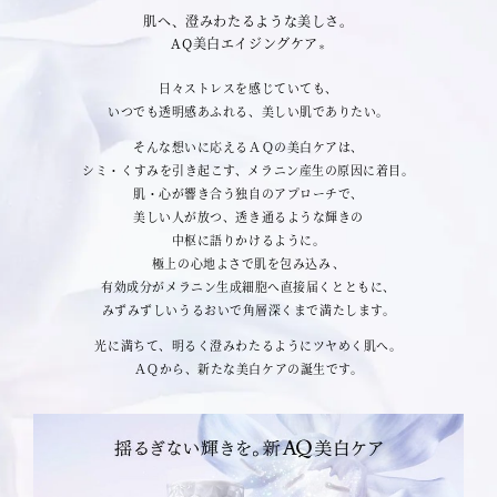
肌へ、澄みわたるような美しさ。
AQ美白エイジングケア
＊
日々ストレスを感じていても、
いつでも透明感あふれる、美しい肌でありたい。
そんな想いに応えるＡＱの美白ケアは、
シミ・くすみを引き起こす、メラニン産生の原因に着目。
肌・心が響き合う独自のアプローチで、
美しい人が放つ、透き通るような輝きの
中枢に語りかけるように。
極上の心地よさで肌を包み込み、
有効成分がメラニン生成細胞へ直接届くとともに、
みずみずしいうるおいで角層深くまで満たします。
光に満ちて、明るく澄みわたるようにツヤめく肌へ。
ＡＱから、新たな美白ケアの誕生です。