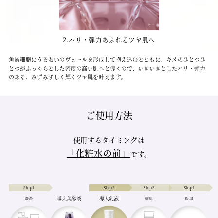
2.ハリ・弾力あふれるツヤ肌へ
角層細胞にうるおいのヴェールを形成して抱え込むとともに、キメのひとつひ
とつがふっくらとした密度の高い肌へと導くので、いきいきとしたハリ・弾力
のある、みずみずしく輝くツヤ肌を叶えます。
ご使用方法
使用するタイミングは
「化粧水の前」
です。
Step1
Step2
Step3
Step4
導入美容液
導入乳液
洗浄
整肌
保湿