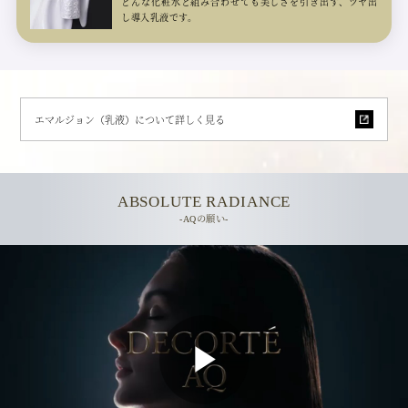
どんな化粧水と組み合わせても美しさを引き出す、ツヤ出
し導入乳液です。
エマルジョン（乳液）について詳しく見る
ABSOLUTE RADIANCE
-AQの願い-
P