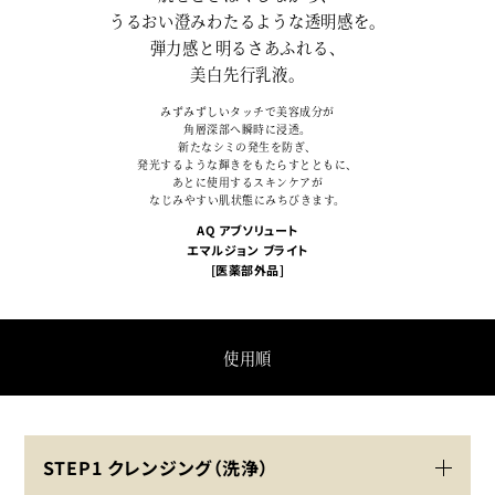
うるおい澄みわたるような透明感を。
弾力感と明るさあふれる、
美白先行乳液。
みずみずしいタッチで美容成分が
角層深部へ瞬時に浸透。
新たなシミの発生を防ぎ、
発光するような輝きをもたらすとともに、
あとに使用するスキンケアが
なじみやすい肌状態にみちびきます。
AQ アブソリュート
エマルジョン ブライト
[医薬部外品]
使用順
STEP1 クレンジング（洗浄）