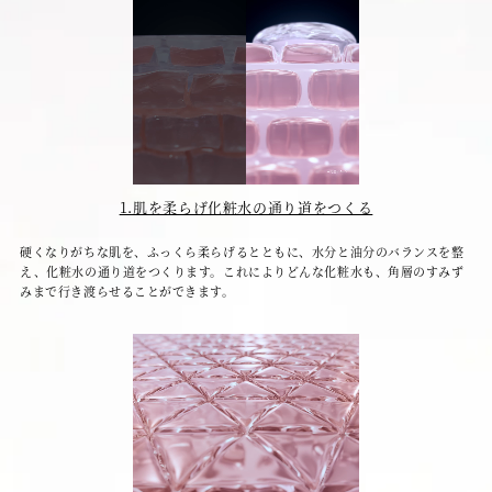
o
1.肌を柔らげ化粧水の通り道をつくる
硬くなりがちな肌を、ふっくら柔らげるとともに、水分と油分のバランスを整
え、化粧水の通り道をつくります。これによりどんな化粧水も、角層のすみず
みまで行き渡らせることができます。