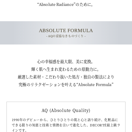
“Absolute Radiance”のために。
i
ABSOLUTE FORMULA
d
- AQの妥協なきものづくり -
心の幸福感を最大限、美に変換。
e
輝く肌へ生まれ変わるための原動力に。
厳選した素材・こだわり抜いた処方・独自の製法により
究極のリラクゼーションを叶える“Absolute Formula”
o
AQ (Absolute Quality)
1990年のデビューから、ひとりひとりの肌と心と語り続け、化粧品に
できる限りの知恵と技術と情熱を注いで進化した、DECORTÉ最上級ラ
インです。