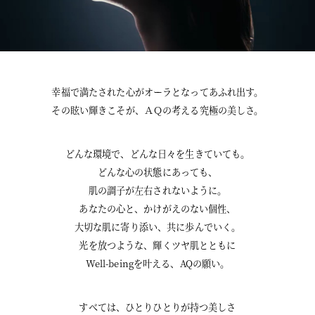
l
幸福で満たされた心がオーラとなってあふれ出す。
その眩い輝きこそが、ＡＱの考える究極の美しさ。
a
どんな環境で、どんな日々を生きていても。
どんな心の状態にあっても、
肌の調子が左右されないように。
y
あなたの心と、かけがえのない個性、
大切な肌に寄り添い、共に歩んでいく。
光を放つような、輝くツヤ肌とともに
V
Well-beingを叶える、AQの願い。
すべては、ひとりひとりが持つ美しさ