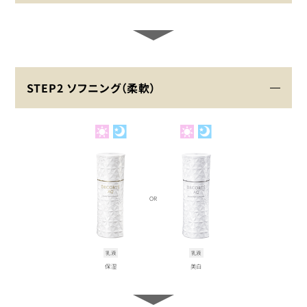
STEP2 ソフニング（柔軟）
OR
乳液
乳液
保湿
美白