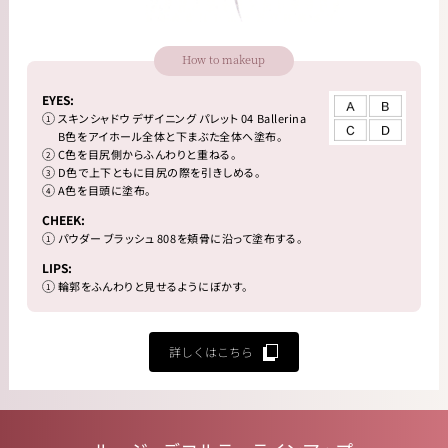
How to makeup
EYES:
スキンシャドウ デザイニング パレット 04 Ballerina
B色をアイホール全体と下まぶた全体へ塗布。
C色を目尻側からふんわりと重ねる。
D色で上下ともに目尻の際を引きしめる。
A色を目頭に塗布。
CHEEK:
パウダー ブラッシュ 808を頬骨に沿って塗布する。
LIPS:
輪郭をふんわりと見せるようにぼかす。
詳しくはこちら