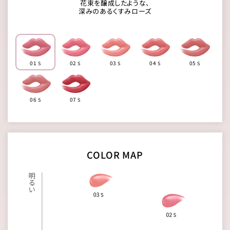
花束を醸成したような、
深みのあるくすみローズ
01
02
03
04
05
S
S
S
S
S
06
07
S
S
COLOR MAP