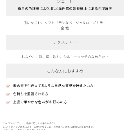
シェード
独自の色理論により、肌と血色感の延長線上にある色で展開
肌になじむ、ソフトサテンなベージュ＆ローズカラー
全7色
テクスチャー
しなやかに唇に溶け込む、シルキータッチのなめらかさ
こんな方におすすめ
素の唇を引き立てるような自然な質感を叶えたい方
色持ちを重視される方
上品で華やかな色味がお好みの方
エイジングケアとは、年齢に応じたお手入れのこと
※1 メイクアップ効果による ※2 色が残ること。当社調べ。効果には個人差があります。