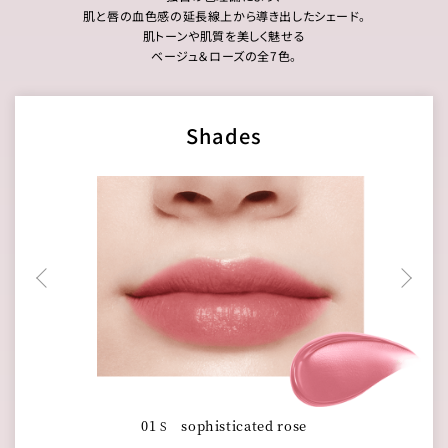
肌と唇の血色感の延長線上から導き出したシェード。
肌トーンや肌質を美しく魅せる
ベージュ＆ローズの全7色。
Shades
01
sophisticated rose
S