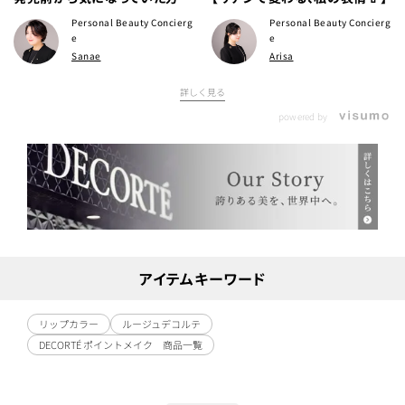
いらっしゃるのではないでしょ
Personal Beauty Concierg
Personal Beauty Concierg
うか✨
e
e
Sanae
Arisa
詳しく見る
powered by
アイテムキーワード
リップカラー
ルージュデコルテ
DECORTÉ ポイントメイク 商品一覧