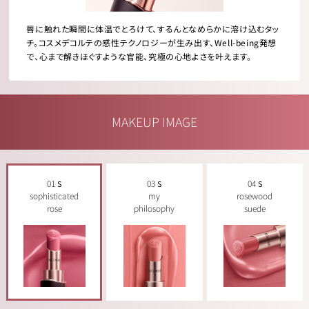
唇に触れた瞬間に体温でとろけて、するんとなめらかに溶け込むタッ
チ。コスメデコルテの感性テクノロジーが生み出す、Well-being発想
で、心まで解きほぐすような官能、究極の心地よさを叶えます。
MAKEUP IMAGE
01
03
04
S
S
S
sophisticated
my
rosewood
rose
philosophy
suede