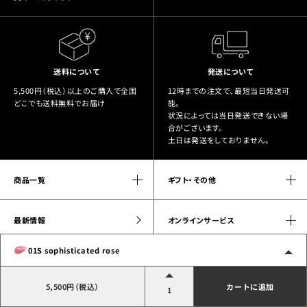
送料について
発送について
5,500円（税込）以上のご購入で全国
12時までの注文で、最短当日発送可
どこでも送料無料でお届け
能。
状況によっては当日発送できない場
合がございます。
土日は発送をしておりません。
商品一覧
ギフト・その他
最新情報
オンラインサービス
01S sophisticated rose
カウンセリング
Our Story
5,500円（税込）
カートに追加
Product Policy
サステナブルアクションズ
1