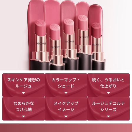
肌と唇の血色感の延長線上にあるシェード。
心まで解きほぐされるような、
クリーミーでなめらかなつけ心地を追求した官能。
極上のタッチで唇に溶け込み、
ふっくらやわらかなボリュームのある唇を演出。
繊細に光を反射し、ほんのりと湿度を感じるルージュです。
唇本来の色味と質感を引き出した上品な仕上がりで、
心弾むような高揚感と美しさがずっとつづきます。
気品あふれるルージュを纏い、極上の一日を。
スキンケア発想の
※色が残ること。化粧持ちデータ取得済み。(当社調べ。効果には個人差があります)
カラーマップ・
続く、うるおいと
ルージュ
シェード
仕上がり
なめらかな
メイクアップ
ルージュデコルテ
つけ心地
イメージ
シリーズ