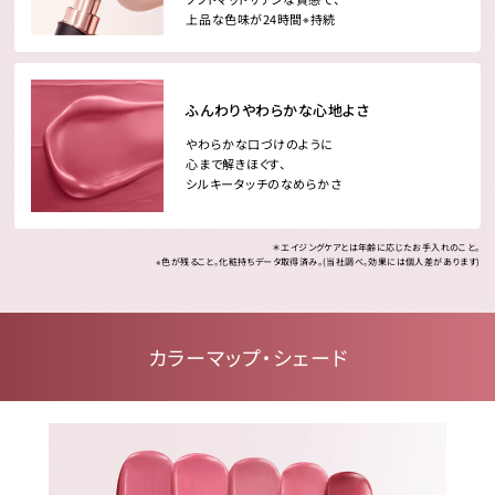
上品な色味が24時間
※
持続
ふんわりやわらかな心地よさ
やわらかな口づけのように
心まで解きほぐす、
シルキータッチのなめらかさ
＊エイジングケアとは年齢に応じたお手入れのこと。
※色が残ること。化粧持ちデータ取得済み。(当社調べ。効果には個人差があります)
カラーマップ・シェード