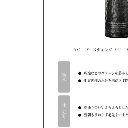
ＡＱ ブースティング トリー
乾燥などのダメージを芯か
効果
毛髪内部の水分を逃がさず
仕上がり
指通りのいいさらさらとし
翌朝もうねらず毛先までま