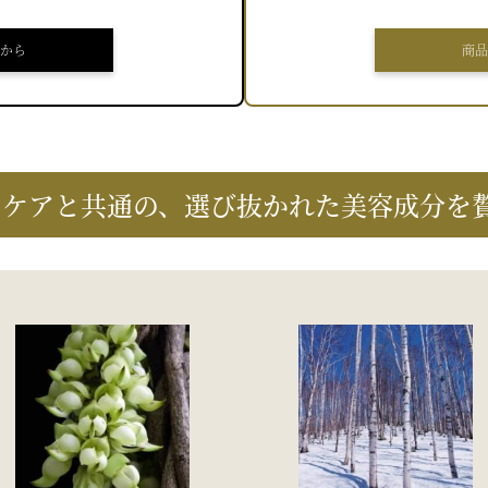
から
商品
ンケアと共通の、選び抜かれた美容成分を