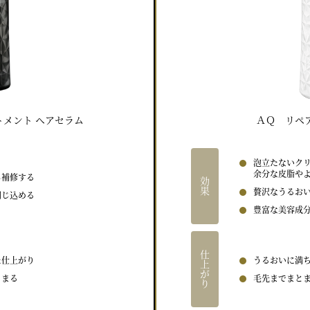
トメント ヘアセラム
ＡＱ リペ
泡立たないク
余分な皮脂や
ら補修する
効果
贅沢なうるお
閉じ込める
豊富な美容成
仕上がり
た仕上がり
うるおいに満
とまる
毛先までまと