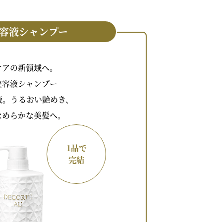
美容液シャンプー
ケアの新領域へ。
美容液シャンプー
液。うるおい艶めき、
なめらかな美髪へ。
1品で
完結