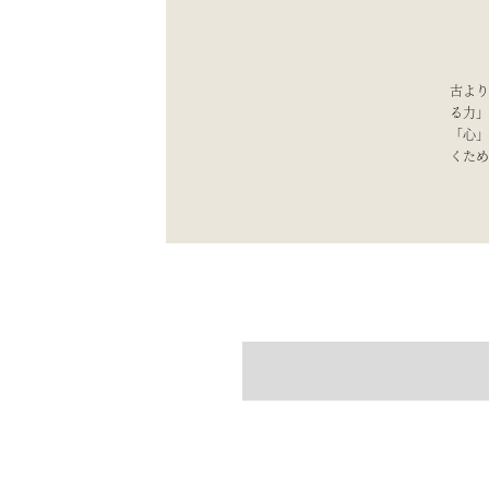
古よ
る力」
「心」
くため