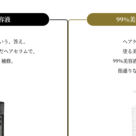
容液
99%
いう、答え。
ヘア
だヘアセラムで、
塗る
・補修。
99%美容
指通り