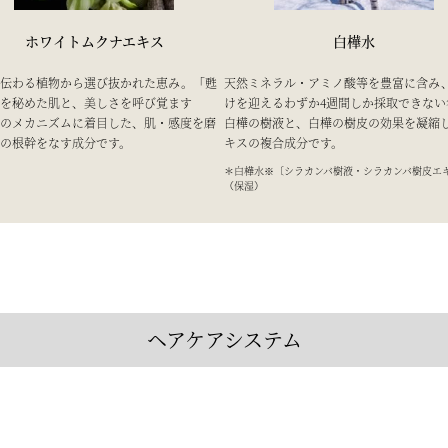
ホワイトムクナエキス
白樺水
り伝わる植物から選び抜かれた恵み。「甦
天然ミネラル・アミノ酸等を豊富に含み
を秘めた肌と、美しさを呼び覚ます
けを迎えるわずか4週間しか採取できない
のメカニズムに着目した、肌・感度を磨
白樺の樹液と、白樺の樹皮の効果を凝縮
の根幹をなす成分です。
キスの複合成分です。
＊白樺水※〔シラカンバ樹液・シラカンバ樹皮エ
（保湿）
ヘアケアシステム