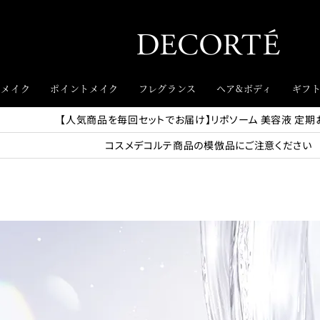
スメイク
ポイントメイク
フレグランス
ヘア&ボディ
ギフ
【人気商品を毎回セットでお届け】リポソーム 美容液 定期
コスメデコルテ商品の模倣品にご注意ください