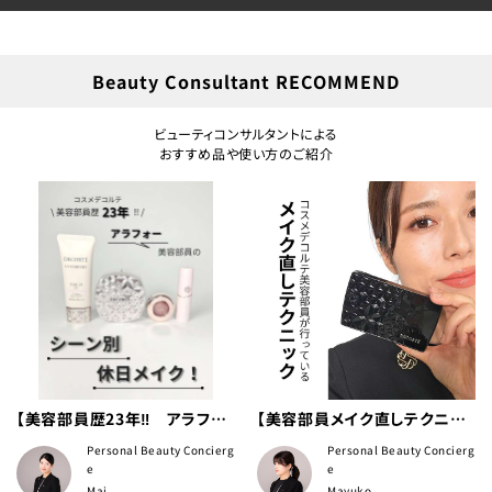
Beauty Consultant RECOMMEND
ビューティコンサルタントによる
おすすめ品や使い方のご紹介
【美容部員歴23年‼ アラフォ
【美容部員メイク直しテクニッ
ー美容部員のシーン別 休日
ク】 decorte_pbc ←コスメデ
Personal Beauty Concierg
Personal Beauty Concierg
メイク！】
コルテできれいになる方法
e
e
Mai
Mayuko