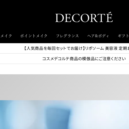
スメイク
ポイントメイク
フレグランス
ヘア&ボディ
ギフ
【人気商品を毎回セットでお届け】リポソーム 美容液 定期
コスメデコルテ商品の模倣品にご注意ください