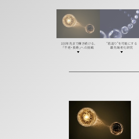
100年先まで輝き続ける、
“若返り”を可能にする
「不老・長寿」への挑戦
最先端老化研究