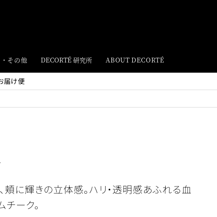
ト・その他
DECORTÉ 研究所
ABOUT DECORTÉ
お届け便
ュ
く、頬に輝きの立体感。ハリ・透明感あふれる血
ムチーク。