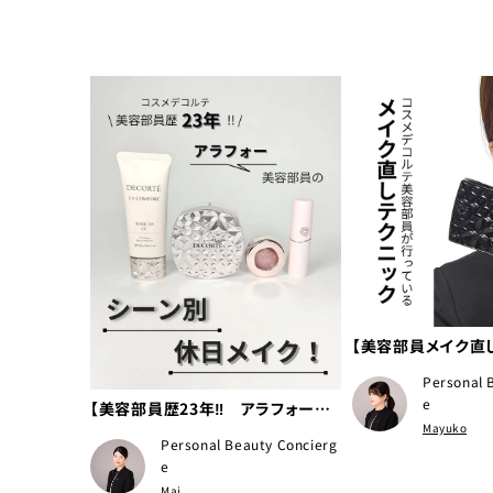
【美容部員メイク直し
ecorte_pbc 
Personal 
れいになる方法
e
【美容部員歴23年‼ アラフォー美
Mayuko
容部員のシーン別 休日メイク！】
Personal Beauty Concierg
e
Mai