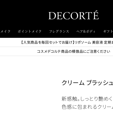
スメイク
ポイントメイク
フレグランス
ヘア&ボディ
ギフ
【人気商品を毎回セットでお届け】リポソーム 美容液 定期
コスメデコルテ商品の模倣品にご注意ください
クリーム ブラッシ
新感触。しっとり艶め
色感に包まれるクリー