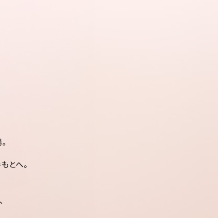
。
もとへ。
、