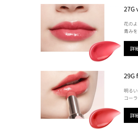
27G 
花のよ
青みを
詳
29G 
明るい
コーラ
詳