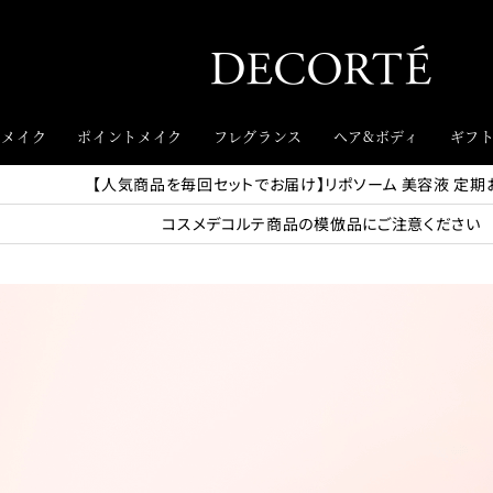
スメイク
ポイントメイク
フレグランス
ヘア&ボディ
ギフ
【人気商品を毎回セットでお届け】リポソーム 美容液 定期
コスメデコルテ商品の模倣品にご注意ください