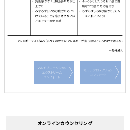
負担感がなく、素肌感のある仕
ふっくらとしたうるおい感と自
上がり
然なツヤ感のある明るさ
みずみずしいのび広がりと、つ
みずみずしくのび広がり、スム
けていることを感じさせないほ
ーズに肌にフィット
どエアリーな使用感
アレルギーテスト済み（すべてのかたにアレルギーが起きないというわけではありません。
＊紫外線カット
※
マルチ プロテクション
マルチ プロテクション
エクストリーム
コンフォート
コンフォート
オンラインカウンセリング