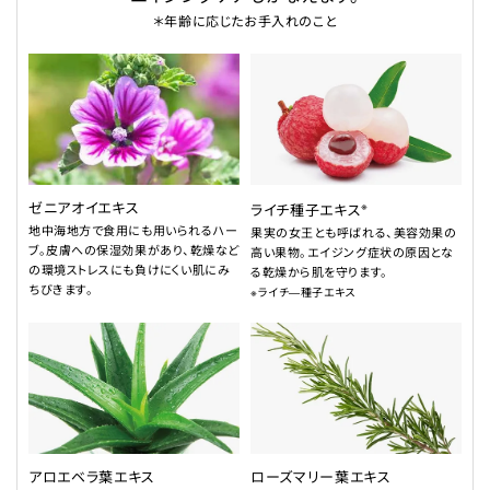
＊年齢に応じたお手入れのこと
ゼニアオイエキス
※
ライチ種子エキス
地中海地方で食用にも用いられるハー
果実の女王とも呼ばれる、美容効果の
ブ。皮膚への保湿効果があり、乾燥など
高い果物。エイジング症状の原因とな
の環境ストレスにも負けにくい肌にみ
る乾燥から肌を守ります。
ちびきます。
※ライチ―種子エキス
アロエベラ葉エキス
ローズマリー葉エキス