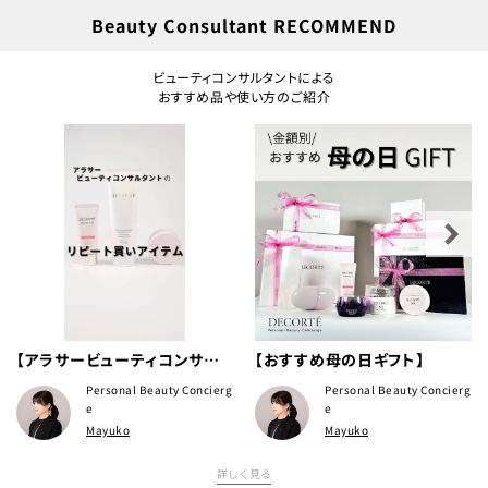
Beauty Consultant RECOMMEND
ビューティコンサルタントによる
おすすめ品や使い方のご紹介
【アラサービューティコンサル
【おすすめ母の日ギフト】
タントのリピート買いアイテ
Personal Beauty Concierg
Personal Beauty Concierg
ム】
e
e
Mayuko
Mayuko
詳しく見る