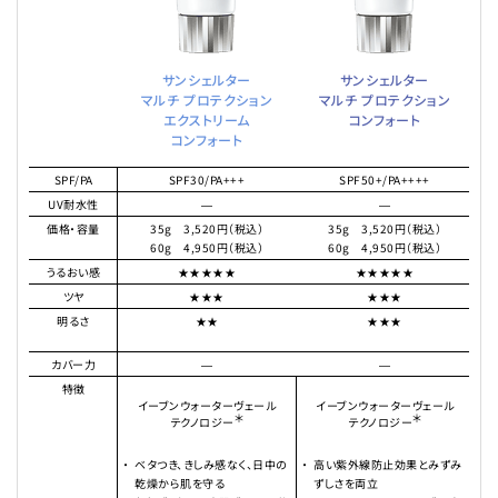
サンシェルター
サンシェルター
マルチ プロテクション
マルチ プロテクション
エクストリーム
コンフォート
コンフォート
SPF/PA
SPF30/PA+++
SPF50+/PA++++
UV耐水性
―
―
価格・容量
35g 3,520円（税込）
35g 3,520円（税込）
60g 4,950円（税込）
60g 4,950円（税込）
うるおい感
★★★★★
★★★★★
ツヤ
★★★
★★★
明るさ
★★
★★★
カバー力
―
―
特徴
イーブンウォーターヴェール
イーブンウォーターヴェール
＊
＊
テクノロジー
テクノロジー
ベタつき、きしみ感なく、日中の
高い紫外線防止効果とみずみ
乾燥から肌を守る
ずしさを両立