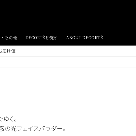
ト・その他
DECORTÉ 研究所
ABOUT DECORTÉ
お届け便
でゆく。
感の光フェイスパウダー。