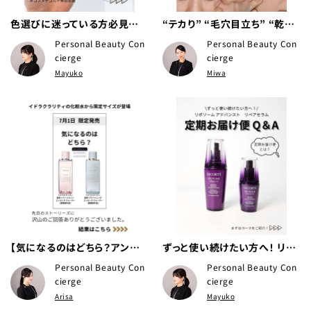
色選びに迷っている方必見👀 5
“テカり” “毛穴目立ち” “乾
秒で解決！ルース パウダーの
燥” 悩みの方！ 本日は、爽やか
Personal Beauty Con
Personal Beauty Con
最適カラー選び♪
なオイルコントロールスキンケ
cierge
cierge
アをご紹介いたします😉
Mayuko
Miwa
【気になるのはどちら？アンケ
ずっと使い続けたい方へ！ リポ
ート結果☺️】
ソーム アドバンスト リペアセ
Personal Beauty Con
Personal Beauty Con
ラム定期お届け便Q＆A✨
cierge
cierge
Arisa
Mayuko