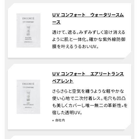
ＵＶ コンフォート ウォータリースム
ース
透けて、遮る。みずみずしく溶け消える
ように肌と一体化。確かな紫外線防御
膜を叶えるうるおいUV。
ＵＶ コンフォート エアリートランス
ペアレント
さらさらと空気を纏うような軽やかな
使い心地で二次付着レス。毛穴も凹凸
も美しくカバーし唯一無二の革新性
を
※
宿した透明UV。
※ 自社内