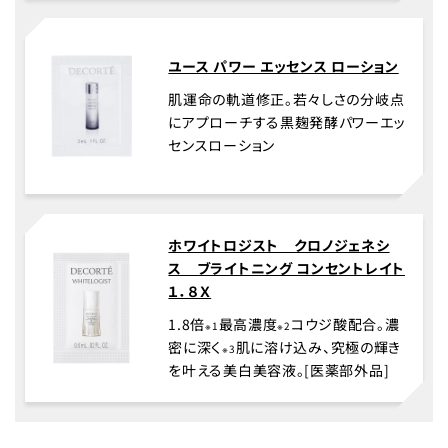
ユース パワー エッセンス ローション
肌運命の軌道修正。若々しさの分岐点
にアプローチする黒麹発酵パワーエッ
センスローション
ホワイトロジスト クロノジェネシ
ス ブライトニング コンセントレイト
１．８Ｘ
1.8倍
最高濃度
コウジ酸配合。濃
※1
※2
密に深く
肌に溶け込み、究極の輝き
※3
を叶える美白美容液。[医薬部外品]