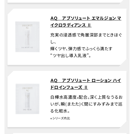
ＡＱ アブソリュート エマルジョン マ
イクロラディアンス Ⅱ
充実の浸透感で角層深部までときほぐ
し、
輝くツヤ、弾力感でふっくら満たす
“ツヤ出し導入乳液”。
ＡＱ アブソリュート ローション ハイ
ドロインフューズ Ⅱ
白樺水高濃度
配合。深く上質なうるお
※
いが、瞬(またた)く間にすみずみまで巡
る化粧水。
※シリーズ内比