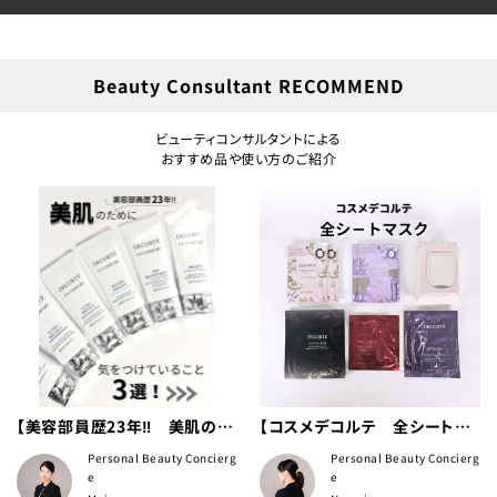
Beauty Consultant RECOMMEND
ビューティコンサルタントによる
おすすめ品や使い方のご紹介
【美容部員歴23年‼ 美肌のた
【コスメデコルテ 全シートマ
めに気をつけていること3選！】
スク ご紹介】
Personal Beauty Concierg
Personal Beauty Concierg
e
e