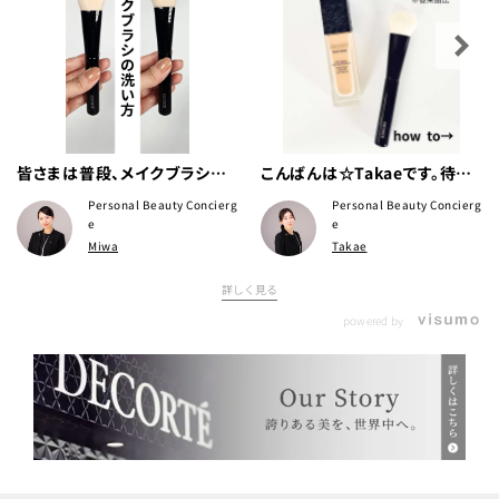
皆さまは普段、メイクブラシを
こんばんは☆Takaeです。待望
洗っていますか？
のゼン ウェア ステイが発売
Personal Beauty Concierg
Personal Beauty Concierg
いたしました！
e
e
Miwa
Takae
詳しく見る
powered by