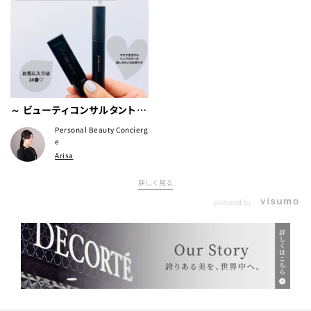
～ ビューティコンサルタントが
お勧めする、お気に入りリップ
Personal Beauty Concierg
を長持ちさせるアイテム！～
e
Arisa
詳しく見る
powered by