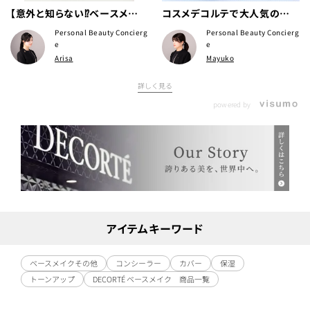
【意外と知らない⁉️ベースメイク
コスメデコルテで大人気のコン
の順番👀】
シーラー【トーンパーフェクテ
Personal Beauty Concierg
Personal Beauty Concierg
ィング パレット】を使ったメイク
e
e
Arisa
Mayuko
直し方法をご提案いたします。
詳しく見る
powered by
アイテムキーワード
ベースメイクその他
コンシーラー
カバー
保湿
トーンアップ
DECORTÉ ベースメイク 商品一覧